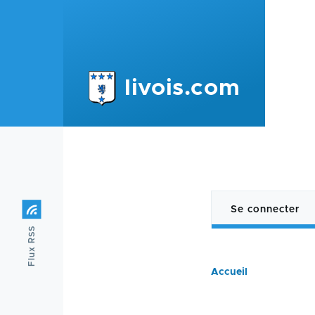
Aller au contenu principal
livois.com
Se connecter
(onglet
Onglets
Flux RSS
actif)
principa
Accueil
Fil