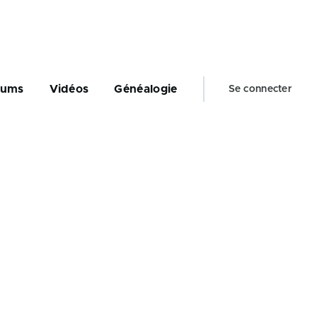
Menu
bums
Vidéos
Généalogie
Se connecter
du
compte
de
l'utilisateur