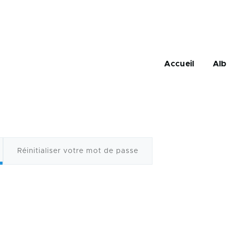
Navigation
principale
Accueil
Al
Réinitialiser votre mot de passe
ux