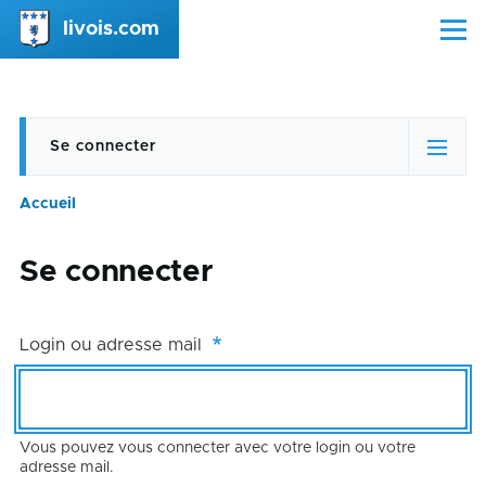
Aller au contenu principal
livois.com
Menu
Se connecter
Onglets
(onglet
actif)
principaux
Accueil
Fil
d'Ariane
Se connecter
Login ou adresse mail
Vous pouvez vous connecter avec votre login ou votre
adresse mail.