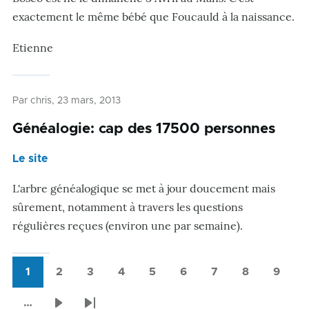
exactement le même bébé que Foucauld à la naissance.
Etienne
Par
chris
, 23 mars, 2013
Généalogie: cap des 17500 personnes
Le site
L'arbre généalogique se met à jour doucement mais
sûrement, notamment à travers les questions
régulières reçues (environ une par semaine).
1
2
3
4
5
6
7
8
9
Pagination
Page
Page
Page
Page
Page
Page
Page
Page
Page
courante
…