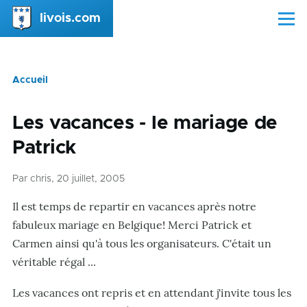
Aller au contenu principal
livois.com
Menu
Accueil
Fil
d'Ariane
Les vacances - le mariage de
Patrick
Par
chris
, 20 juillet, 2005
Il est temps de repartir en vacances après notre
fabuleux mariage en Belgique! Merci Patrick et
Carmen ainsi qu'à tous les organisateurs. C'était un
véritable régal ...
Les vacances ont repris et en attendant j'invite tous les