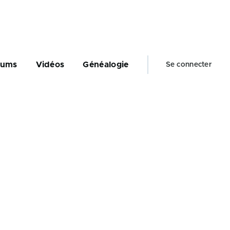
Menu
bums
Vidéos
Généalogie
Se connecter
du
compte
de
l'utilisateur