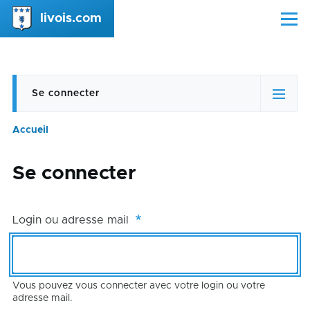
Aller au contenu principal
livois.com
Menu
Se connecter
Onglets
(onglet
actif)
principaux
Accueil
Fil
d'Ariane
Se connecter
Login ou adresse mail
Vous pouvez vous connecter avec votre login ou votre
adresse mail.