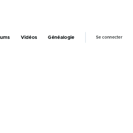
Menu
bums
Vidéos
Généalogie
Se connecter
du
compte
de
l'utilisateur