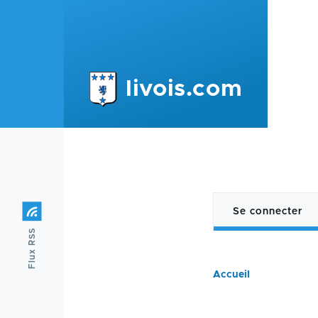
Aller au contenu principal
livois.com
Se connecter
(onglet
Onglets
Flux RSS
actif)
principa
Accueil
Fil