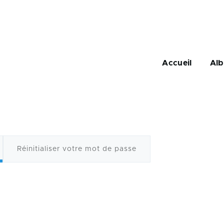
Navigation
principale
Accueil
Al
Réinitialiser votre mot de passe
ux